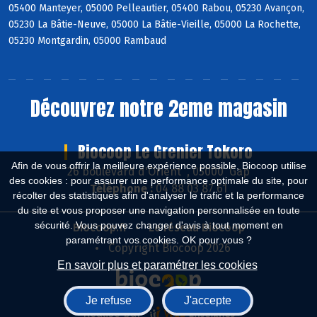
05400 Manteyer, 05000 Pelleautier, 05400 Rabou, 05230 Avançon,
05230 La Bâtie-Neuve, 05000 La Bâtie-Vieille, 05000 La Rochette,
05230 Montgardin, 05000 Rambaud
Découvrez notre 2eme magasin
Biocoop Le Grenier Tokoro
Afin de vous offrir la meilleure expérience possible, Biocoop utilise
26 boulevard d'Orient , 05000 Gap
des cookies : pour assurer une performance optimale du site, pour
Téléphone :
04 88 03 87 61
récolter des statistiques afin d'analyser le trafic et la performance
du site et vous proposer une navigation personnalisée en toute
sécurité. Vous pouvez changer d'avis à tout moment en
Biocoop.fr
Le réseau Biocoop
paramétrant vos cookies. OK pour vous ?
Copyright Biocoop 2026
En savoir plus et paramétrer les cookies
Je refuse
J'accepte
Réalisé par