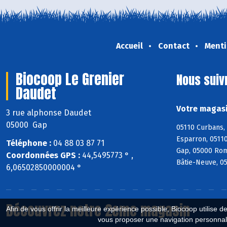
Accueil
Contact
Menti
Biocoop Le Grenier
Nous suiv
Daudet
Votre magasi
3 rue alphonse Daudet
05000 Gap
05110 Curbans, 
Esparron, 05110
Téléphone :
04 88 03 87 71
Gap, 05000 Rom
Coordonnées GPS :
44,5495773 ° ,
Bâtie-Neuve, 0
6,06502850000004 °
Découvrez notre 2eme magasin
Afin de vous offrir la meilleure expérience possible, Biocoop utilise d
vous proposer une navigation personnal