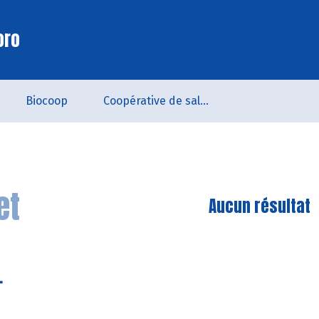
oro
Biocoop
Coopérative de salarié.es - SCOP
et
Aucun résultat
.