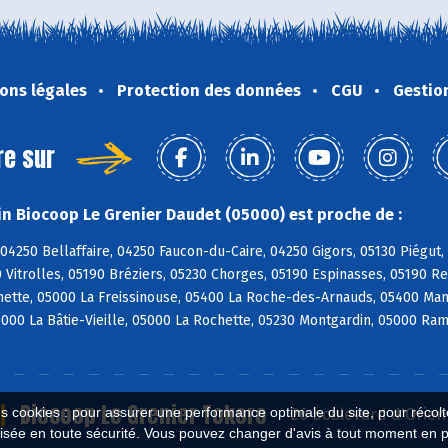
ons légales
Protection des données
CGU
Gestio
re sur
n Biocoop Le Grenier Daudet (05000) est proche de :
04250 Bellaffaire, 04250 Faucon-du-Caire, 04250 Gigors, 05130 Piégut, 
 Vitrolles, 05190 Bréziers, 05230 Chorges, 05190 Espinasses, 05190 
ette, 05000 La Freissinouse, 05400 La Roche-des-Arnauds, 05400 Mant
5000 La Bâtie-Vieille, 05000 La Rochette, 05230 Montgardin, 05000 Ra
Biocoop Le Grenier Tokoro
es cookies : pour assurer une performance optimale du site, pour récolter
26 boulevard d'Orien
isée en toute sécurité. Vous pouvez changer d'avis à tout moment en 