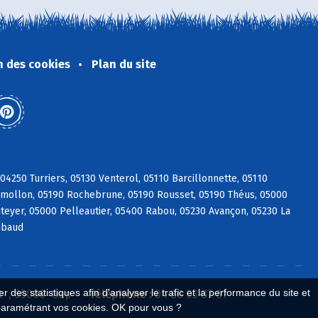
n des cookies
Plan du site
04250 Turriers, 05130 Venterol, 05110 Barcillonnette, 05110
Remollon, 05190 Rochebrune, 05190 Rousset, 05190 Théus, 05000
eyer, 05000 Pelleautier, 05400 Rabou, 05230 Avançon, 05230 La
mbaud
 des statistiques afin d'analyser le trafic et la performance du site et
t , 05000 Gap
Téléphone :
04 88 03 87 61
paramétrant vos cookies. OK pour vous ?