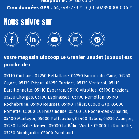
Téléphone :
04 88 03 87 71
Coordonnées GPS :
44,5495773 ° , 6,06502850000004 °
Nous suivre sur
Votre magasin Biocoop Le Grenier Daudet (05000) est
proche de :
05110 Curbans, 04250 Bellaffaire, 04250 Faucon-du-Caire, 04250
Gigors, 05130 Piégut, 04250 Turriers, 05130 Venterol, 05110
Barcillonnette, 05110 Esparron, 05110 Vitrolles, 05190 Bréziers,
05230 Chorges, 05190 Espinasses, 05190 Remollon, 05190
Rochebrune, 05190 Rousset, 05190 Théus, 05000 Gap, 05000
Romette, 05000 La Freissinouse, 05400 La Roche-des-Arnauds,
05400 Manteyer, 05000 Pelleautier, 05400 Rabou, 05230 Avançon,
05230 La Bâtie-Neuve, 05000 La Bâtie-Vieille, 05000 La Rochette,
05230 Montgardin, 05000 Rambaud