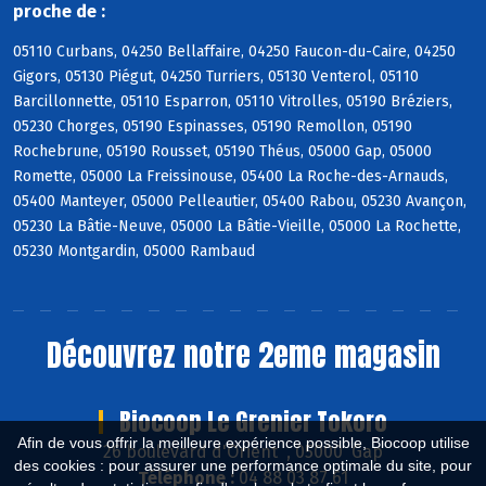
proche de :
05110 Curbans, 04250 Bellaffaire, 04250 Faucon-du-Caire, 04250
Gigors, 05130 Piégut, 04250 Turriers, 05130 Venterol, 05110
Barcillonnette, 05110 Esparron, 05110 Vitrolles, 05190 Bréziers,
05230 Chorges, 05190 Espinasses, 05190 Remollon, 05190
Rochebrune, 05190 Rousset, 05190 Théus, 05000 Gap, 05000
Romette, 05000 La Freissinouse, 05400 La Roche-des-Arnauds,
05400 Manteyer, 05000 Pelleautier, 05400 Rabou, 05230 Avançon,
05230 La Bâtie-Neuve, 05000 La Bâtie-Vieille, 05000 La Rochette,
05230 Montgardin, 05000 Rambaud
Découvrez notre 2eme magasin
Biocoop Le Grenier Tokoro
Afin de vous offrir la meilleure expérience possible, Biocoop utilise
26 boulevard d'Orient , 05000 Gap
des cookies : pour assurer une performance optimale du site, pour
Téléphone :
04 88 03 87 61