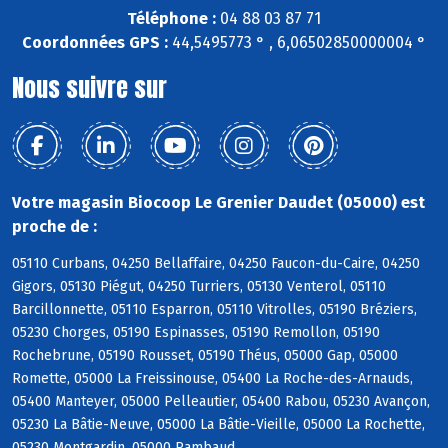
Téléphone :
04 88 03 87 71
Coordonnées GPS :
44,5495773 ° , 6,06502850000004 °
Nous suivre sur
Votre magasin Biocoop Le Grenier Daudet (05000) est
proche de :
05110 Curbans, 04250 Bellaffaire, 04250 Faucon-du-Caire, 04250
Gigors, 05130 Piégut, 04250 Turriers, 05130 Venterol, 05110
Barcillonnette, 05110 Esparron, 05110 Vitrolles, 05190 Bréziers,
05230 Chorges, 05190 Espinasses, 05190 Remollon, 05190
Rochebrune, 05190 Rousset, 05190 Théus, 05000 Gap, 05000
Romette, 05000 La Freissinouse, 05400 La Roche-des-Arnauds,
05400 Manteyer, 05000 Pelleautier, 05400 Rabou, 05230 Avançon,
05230 La Bâtie-Neuve, 05000 La Bâtie-Vieille, 05000 La Rochette,
05230 Montgardin, 05000 Rambaud