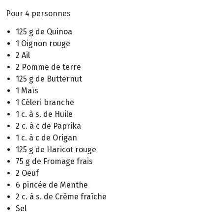
Pour 4 personnes
125 g de Quinoa
1 Oignon rouge
2 Ail
2 Pomme de terre
125 g de Butternut
1 Maïs
1 Céleri branche
1 c. à s. de Huile
2 c. à c de Paprika
1 c. à c de Origan
125 g de Haricot rouge
75 g de Fromage frais
2 Oeuf
6 pincée de Menthe
2 c. à s. de Crème fraîche
Sel