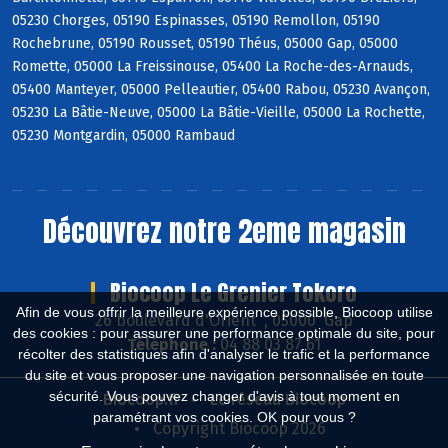
05230 Chorges, 05190 Espinasses, 05190 Remollon, 05190
Rochebrune, 05190 Rousset, 05190 Théus, 05000 Gap, 05000
Romette, 05000 La Freissinouse, 05400 La Roche-des-Arnauds,
05400 Manteyer, 05000 Pelleautier, 05400 Rabou, 05230 Avançon,
05230 La Bâtie-Neuve, 05000 La Bâtie-Vieille, 05000 La Rochette,
05230 Montgardin, 05000 Rambaud
Découvrez notre 2eme magasin
Biocoop Le Grenier Tokoro
Afin de vous offrir la meilleure expérience possible, Biocoop utilise
26 boulevard d'Orient , 05000 Gap
des cookies : pour assurer une performance optimale du site, pour
Téléphone :
04 88 03 87 61
récolter des statistiques afin d'analyser le trafic et la performance
du site et vous proposer une navigation personnalisée en toute
sécurité. Vous pouvez changer d'avis à tout moment en
Biocoop.fr
Le réseau Biocoop
paramétrant vos cookies. OK pour vous ?
Copyright Biocoop 2026