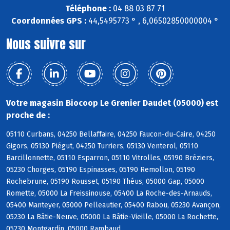
Téléphone :
04 88 03 87 71
Coordonnées GPS :
44,5495773 ° , 6,06502850000004 °
Nous suivre sur
Votre magasin Biocoop Le Grenier Daudet (05000) est
proche de :
05110 Curbans, 04250 Bellaffaire, 04250 Faucon-du-Caire, 04250
Gigors, 05130 Piégut, 04250 Turriers, 05130 Venterol, 05110
Barcillonnette, 05110 Esparron, 05110 Vitrolles, 05190 Bréziers,
05230 Chorges, 05190 Espinasses, 05190 Remollon, 05190
Rochebrune, 05190 Rousset, 05190 Théus, 05000 Gap, 05000
Romette, 05000 La Freissinouse, 05400 La Roche-des-Arnauds,
05400 Manteyer, 05000 Pelleautier, 05400 Rabou, 05230 Avançon,
05230 La Bâtie-Neuve, 05000 La Bâtie-Vieille, 05000 La Rochette,
05230 Montgardin, 05000 Rambaud