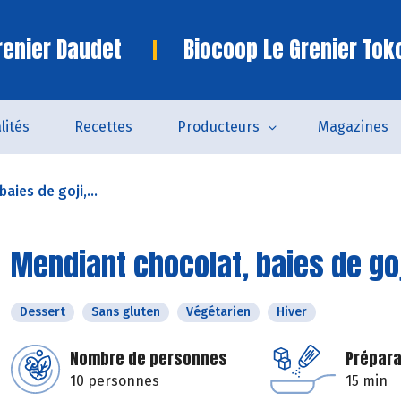
renier Daudet
Biocoop Le Grenier Tok
lités
Recettes
Producteurs
Magazines
aies de goji,...
Mendiant chocolat, baies de goj
Dessert
Sans gluten
Végétarien
Hiver
Nombre de personnes
Prépara
10 personnes
15 min