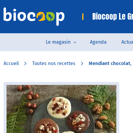
Biocoop Le G
Le magasin
Agenda
Actua
Accueil
Toutes nos recettes
Mendiant chocolat, b