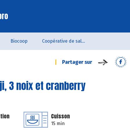
oro
Biocoop
Coopérative de salarié.es - SCOP
Partager sur
i, 3 noix et cranberry
tion
Cuisson
15 min