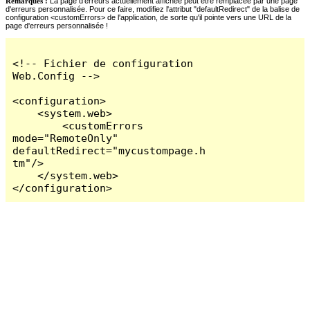
Remarques :
La page d'erreurs actuellement affichée peut être remplacée par une page
d'erreurs personnalisée. Pour ce faire, modifiez l'attribut "defaultRedirect" de la balise de
configuration <customErrors> de l'application, de sorte qu'il pointe vers une URL de la
page d'erreurs personnalisée !
<!-- Fichier de configuration 
Web.Config -->

<configuration>

    <system.web>

        <customErrors 
mode="RemoteOnly" 
defaultRedirect="mycustompage.h
tm"/>

    </system.web>

</configuration>