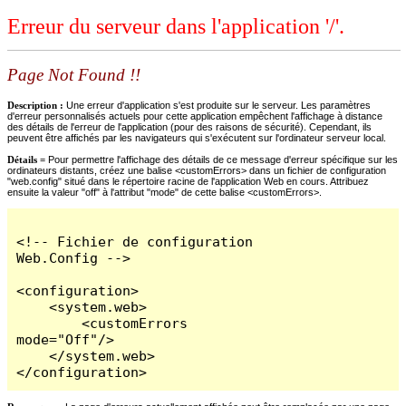
Erreur du serveur dans l'application '/'.
Page Not Found !!
Description :
Une erreur d'application s'est produite sur le serveur. Les paramètres
d'erreur personnalisés actuels pour cette application empêchent l'affichage à distance
des détails de l'erreur de l'application (pour des raisons de sécurité). Cependant, ils
peuvent être affichés par les navigateurs qui s'exécutent sur l'ordinateur serveur local.
Détails =
Pour permettre l'affichage des détails de ce message d'erreur spécifique sur les
ordinateurs distants, créez une balise <customErrors> dans un fichier de configuration
"web.config" situé dans le répertoire racine de l'application Web en cours. Attribuez
ensuite la valeur "off" à l'attribut "mode" de cette balise <customErrors>.
<!-- Fichier de configuration 
Web.Config -->

<configuration>

    <system.web>

        <customErrors 
mode="Off"/>

    </system.web>

</configuration>