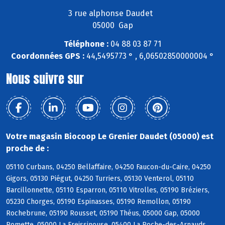
3 rue alphonse Daudet
05000 Gap
Téléphone :
04 88 03 87 71
Coordonnées GPS :
44,5495773 ° , 6,06502850000004 °
Nous suivre sur
Votre magasin Biocoop Le Grenier Daudet (05000) est
proche de :
05110 Curbans, 04250 Bellaffaire, 04250 Faucon-du-Caire, 04250
Gigors, 05130 Piégut, 04250 Turriers, 05130 Venterol, 05110
Barcillonnette, 05110 Esparron, 05110 Vitrolles, 05190 Bréziers,
05230 Chorges, 05190 Espinasses, 05190 Remollon, 05190
Rochebrune, 05190 Rousset, 05190 Théus, 05000 Gap, 05000
Romette, 05000 La Freissinouse, 05400 La Roche-des-Arnauds,