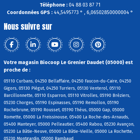
Téléphone :
04 88 03 87 71
Coordonnées GPS :
44,5495773 ° , 6,06502850000004 °
Nous suivre sur
Votre magasin Biocoop Le Grenier Daudet (05000) est
proche de :
05110 Curbans, 04250 Bellaffaire, 04250 Faucon-du-Caire, 04250
Gigors, 05130 Piégut, 04250 Turriers, 05130 Venterol, 05110
Barcillonnette, 05110 Esparron, 05110 Vitrolles, 05190 Bréziers,
05230 Chorges, 05190 Espinasses, 05190 Remollon, 05190
Rochebrune, 05190 Rousset, 05190 Théus, 05000 Gap, 05000
Romette, 05000 La Freissinouse, 05400 La Roche-des-Arnauds,
05400 Manteyer, 05000 Pelleautier, 05400 Rabou, 05230 Avançon,
05230 La Bâtie-Neuve, 05000 La Bâtie-Vieille, 05000 La Rochette,
05230 Montgardin, 05000 Rambaud