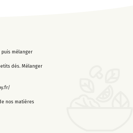
er puis mélanger
petits dés. Mélanger
y.fr/
 de nos matières