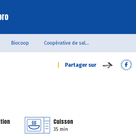
oro
Biocoop
Coopérative de salarié.es - SCOP
Partager sur
tion
Cuisson
35 min