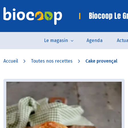
Biocoop Le G
Le magasin
Agenda
Actua
Accueil
Toutes nos recettes
Cake provençal