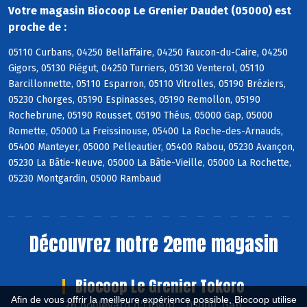
Votre magasin Biocoop Le Grenier Daudet (05000) est
proche de :
05110 Curbans, 04250 Bellaffaire, 04250 Faucon-du-Caire, 04250
Gigors, 05130 Piégut, 04250 Turriers, 05130 Venterol, 05110
Barcillonnette, 05110 Esparron, 05110 Vitrolles, 05190 Bréziers,
05230 Chorges, 05190 Espinasses, 05190 Remollon, 05190
Rochebrune, 05190 Rousset, 05190 Théus, 05000 Gap, 05000
Romette, 05000 La Freissinouse, 05400 La Roche-des-Arnauds,
05400 Manteyer, 05000 Pelleautier, 05400 Rabou, 05230 Avançon,
05230 La Bâtie-Neuve, 05000 La Bâtie-Vieille, 05000 La Rochette,
05230 Montgardin, 05000 Rambaud
Découvrez notre 2eme magasin
Biocoop Le Grenier Tokoro
Afin de vous offrir la meilleure expérience possible, Biocoop utilise
26 boulevard d'Orient , 05000 Gap