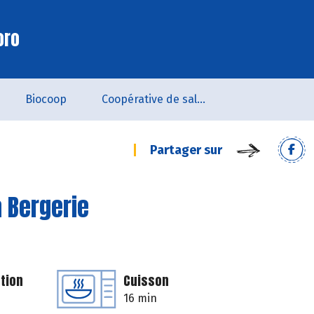
oro
Biocoop
Coopérative de salarié.es - SCOP
Partager sur
a Bergerie
tion
Cuisson
16 min