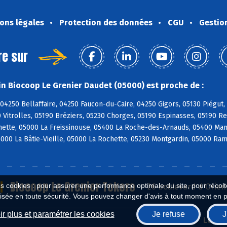
ons légales
Protection des données
CGU
Gestio
re sur
n Biocoop Le Grenier Daudet (05000) est proche de :
04250 Bellaffaire, 04250 Faucon-du-Caire, 04250 Gigors, 05130 Piégut, 
 Vitrolles, 05190 Bréziers, 05230 Chorges, 05190 Espinasses, 05190 
ette, 05000 La Freissinouse, 05400 La Roche-des-Arnauds, 05400 Mant
5000 La Bâtie-Vieille, 05000 La Rochette, 05230 Montgardin, 05000 Ra
Biocoop Le Grenier Tokoro
es cookies : pour assurer une performance optimale du site, pour récolter
26 boulevard d'Orien
isée en toute sécurité. Vous pouvez changer d'avis à tout moment en 
r plus et paramétrer les cookies
Je refuse
J
Biocoop.fr
Le ré