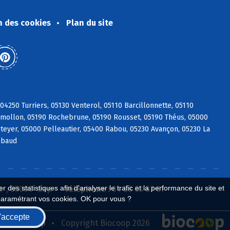
n des cookies
Plan du site
04250 Turriers, 05130 Venterol, 05110 Barcillonnette, 05110
Remollon, 05190 Rochebrune, 05190 Rousset, 05190 Théus, 05000
eyer, 05000 Pelleautier, 05400 Rabou, 05230 Avançon, 05230 La
mbaud
 des statistiques afin d'analyser le trafic et la performance du site et
t , 05000 Gap
Téléphone :
04 88 03 87 61
paramétrant vos cookies. OK pour vous ?
'accepte
seau Biocoop
Copyright Biocoop 2026