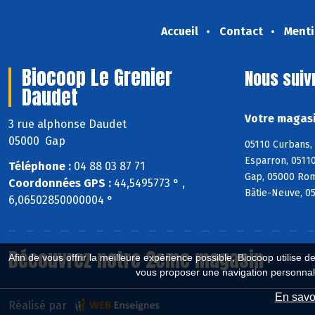
Accueil
Contact
Menti
Biocoop Le Grenier
Nous suiv
Daudet
Votre magasi
3 rue alphonse Daudet
05000 Gap
05110 Curbans, 
Esparron, 05110
Téléphone :
04 88 03 87 71
Gap, 05000 Rom
Coordonnées GPS :
44,5495773 ° ,
Bâtie-Neuve, 0
6,06502850000004 °
Découvrez notre 2eme magasin
Afin de vous offrir la meilleure expérience possible, Biocoop utilise d
vous proposer une navigation personnal
En savoi
Réalisé par