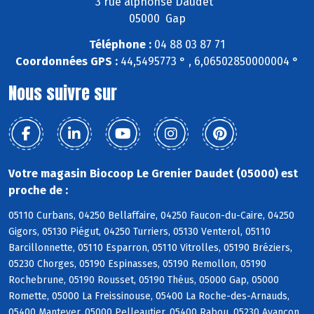
3 rue alphonse Daudet
05000 Gap
Téléphone :
04 88 03 87 71
Coordonnées GPS :
44,5495773 ° , 6,06502850000004 °
Nous suivre sur
Votre magasin Biocoop Le Grenier Daudet (05000) est
proche de :
05110 Curbans, 04250 Bellaffaire, 04250 Faucon-du-Caire, 04250
Gigors, 05130 Piégut, 04250 Turriers, 05130 Venterol, 05110
Barcillonnette, 05110 Esparron, 05110 Vitrolles, 05190 Bréziers,
05230 Chorges, 05190 Espinasses, 05190 Remollon, 05190
Rochebrune, 05190 Rousset, 05190 Théus, 05000 Gap, 05000
Romette, 05000 La Freissinouse, 05400 La Roche-des-Arnauds,
05400 Manteyer, 05000 Pelleautier, 05400 Rabou, 05230 Avançon,