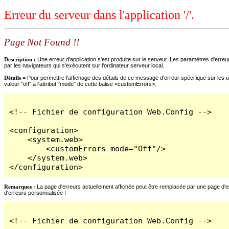
Erreur du serveur dans l'application '/'.
Page Not Found !!
Description :
Une erreur d'application s'est produite sur le serveur. Les paramètres d'erreur
par les navigateurs qui s'exécutent sur l'ordinateur serveur local.
Détails =
Pour permettre l'affichage des détails de ce message d'erreur spécifique sur les o
valeur "off" à l'attribut "mode" de cette balise <customErrors>.
<!-- Fichier de configuration Web.Config -->

<configuration>

    <system.web>

        <customErrors mode="Off"/>

    </system.web>

</configuration>
Remarques :
La page d'erreurs actuellement affichée peut être remplacée par une page d'erre
d'erreurs personnalisée !
<!-- Fichier de configuration Web.Config -->
