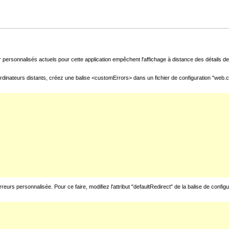
 personnalisés actuels pour cette application empêchent l'affichage à distance des détails de 
rdinateurs distants, créez une balise <customErrors> dans un fichier de configuration "web.con
urs personnalisée. Pour ce faire, modifiez l'attribut "defaultRedirect" de la balise de config