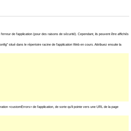
l'erreur de l'application (pour des raisons de sécurité). Cependant, ils peuvent être affichés
fig" situé dans le répertoire racine de l'application Web en cours. Attribuez ensuite la
uration <customErrors> de l'application, de sorte qu'il pointe vers une URL de la page