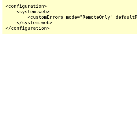
<configuration>

    <system.web>

        <customErrors mode="RemoteOnly" defaultR
    </system.web>

</configuration>