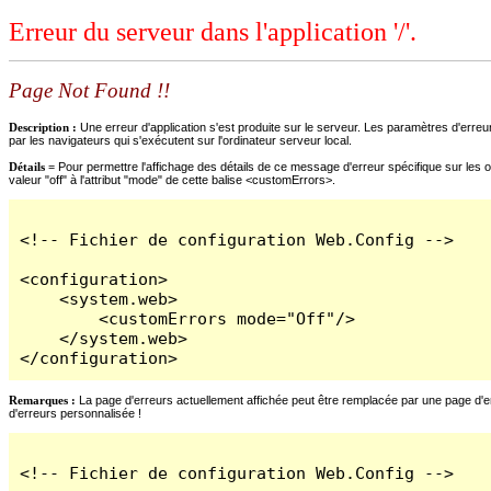
Erreur du serveur dans l'application '/'.
Page Not Found !!
Description :
Une erreur d'application s'est produite sur le serveur. Les paramètres d'erreur
par les navigateurs qui s'exécutent sur l'ordinateur serveur local.
Détails =
Pour permettre l'affichage des détails de ce message d'erreur spécifique sur les o
valeur "off" à l'attribut "mode" de cette balise <customErrors>.
<!-- Fichier de configuration Web.Config -->

<configuration>

    <system.web>

        <customErrors mode="Off"/>

    </system.web>

</configuration>
Remarques :
La page d'erreurs actuellement affichée peut être remplacée par une page d'erre
d'erreurs personnalisée !
<!-- Fichier de configuration Web.Config -->
