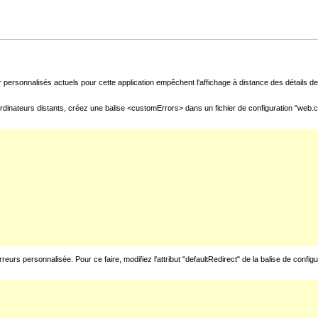
 personnalisés actuels pour cette application empêchent l'affichage à distance des détails de 
rdinateurs distants, créez une balise <customErrors> dans un fichier de configuration "web.con
urs personnalisée. Pour ce faire, modifiez l'attribut "defaultRedirect" de la balise de config