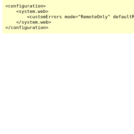
<configuration>

    <system.web>

        <customErrors mode="RemoteOnly" defaultR
    </system.web>

</configuration>