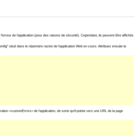
l'erreur de l'application (pour des raisons de sécurité). Cependant, ils peuvent être affichés
fig" situé dans le répertoire racine de l'application Web en cours. Attribuez ensuite la
uration <customErrors> de l'application, de sorte qu'il pointe vers une URL de la page