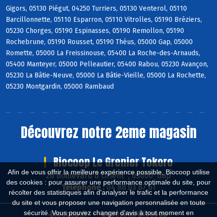
Gigors, 05130 Piégut, 04250 Turriers, 05130 Venterol, 05110
Barcillonnette, 05110 Esparron, 05110 Vitrolles, 05190 Bréziers,
05230 Chorges, 05190 Espinasses, 05190 Remollon, 05190
Rochebrune, 05190 Rousset, 05190 Théus, 05000 Gap, 05000
Romette, 05000 La Freissinouse, 05400 La Roche-des-Arnauds,
05400 Manteyer, 05000 Pelleautier, 05400 Rabou, 05230 Avançon,
05230 La Bâtie-Neuve, 05000 La Bâtie-Vieille, 05000 La Rochette,
05230 Montgardin, 05000 Rambaud
Découvrez notre 2eme magasin
Biocoop Le Grenier Tokoro
Afin de vous offrir la meilleure expérience possible, Biocoop utilise
26 boulevard d'Orient , 05000 Gap
des cookies : pour assurer une performance optimale du site, pour
Téléphone :
04 88 03 87 61
récolter des statistiques afin d'analyser le trafic et la performance
du site et vous proposer une navigation personnalisée en toute
sécurité. Vous pouvez changer d'avis à tout moment en
Biocoop.fr
Le réseau Biocoop