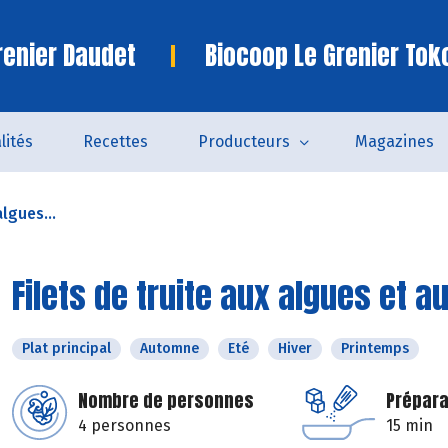
renier Daudet
Biocoop Le Grenier Tok
lités
Recettes
Producteurs
Magazines
algues...
Filets de truite aux algues et 
Plat principal
Automne
Eté
Hiver
Printemps
Nombre de personnes
Prépara
4 personnes
15 min