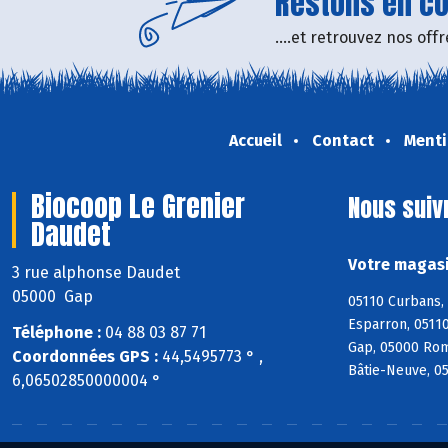
Restons en con
....et retrouvez nos of
Accueil
Contact
Menti
Biocoop Le Grenier
Nous suiv
Daudet
Votre magasi
3 rue alphonse Daudet
05000 Gap
05110 Curbans, 
Esparron, 05110
Téléphone :
04 88 03 87 71
Gap, 05000 Rom
Coordonnées GPS :
44,5495773 ° ,
Bâtie-Neuve, 0
6,06502850000004 °