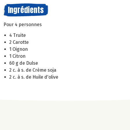
Ingrédients
Pour 4 personnes
4 Truite
2 Carotte
1 Oignon
1 Citron
60 g de Dulse
2 c. à s. de Crème soja
2 c. à s. de Huile d'olive