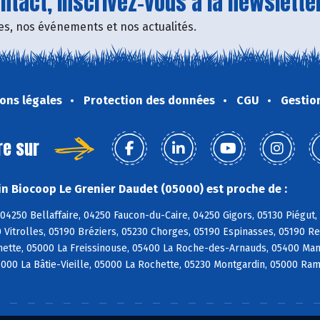
tact, inscrivez-vous à la newsletter
fres, nos événements et nos actualités.
ons légales
Protection des données
CGU
Gestio
re sur
n Biocoop Le Grenier Daudet (05000) est proche de :
04250 Bellaffaire, 04250 Faucon-du-Caire, 04250 Gigors, 05130 Piégut, 
 Vitrolles, 05190 Bréziers, 05230 Chorges, 05190 Espinasses, 05190 
ette, 05000 La Freissinouse, 05400 La Roche-des-Arnauds, 05400 Mant
5000 La Bâtie-Vieille, 05000 La Rochette, 05230 Montgardin, 05000 Ra