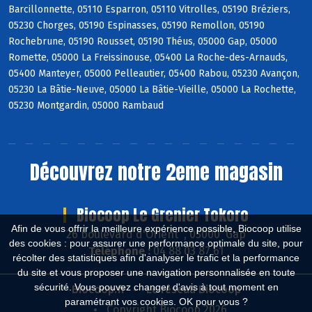
Barcillonnette, 05110 Esparron, 05110 Vitrolles, 05190 Bréziers,
05230 Chorges, 05190 Espinasses, 05190 Remollon, 05190
Rochebrune, 05190 Rousset, 05190 Théus, 05000 Gap, 05000
Romette, 05000 La Freissinouse, 05400 La Roche-des-Arnauds,
05400 Manteyer, 05000 Pelleautier, 05400 Rabou, 05230 Avançon,
05230 La Bâtie-Neuve, 05000 La Bâtie-Vieille, 05000 La Rochette,
05230 Montgardin, 05000 Rambaud
Découvrez notre 2eme magasin
Biocoop Le Grenier Tokoro
Afin de vous offrir la meilleure expérience possible, Biocoop utilise
26 boulevard d'Orient , 05000 Gap
des cookies : pour assurer une performance optimale du site, pour
Téléphone :
04 88 03 87 61
récolter des statistiques afin d'analyser le trafic et la performance
du site et vous proposer une navigation personnalisée en toute
sécurité. Vous pouvez changer d'avis à tout moment en
Biocoop.fr
Le réseau Biocoop
paramétrant vos cookies. OK pour vous ?
Copyright Biocoop 2026