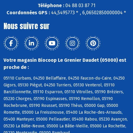
Téléphone :
04 88 03 87 71
Coordonnées GPS :
44,5495773 ° , 6,06502850000004 °
Nous suivre sur
Votre magasin Biocoop Le Grenier Daudet (05000) est
proche de :
05110 Curbans, 04250 Bellaffaire, 04250 Faucon-du-Caire, 04250
Gigors, 05130 Piégut, 04250 Turriers, 05130 Venterol, 05110
Barcillonnette, 05110 Esparron, 05110 Vitrolles, 05190 Bréziers,
05230 Chorges, 05190 Espinasses, 05190 Remollon, 05190
Rochebrune, 05190 Rousset, 05190 Théus, 05000 Gap, 05000
Romette, 05000 La Freissinouse, 05400 La Roche-des-Arnauds,
05400 Manteyer, 05000 Pelleautier, 05400 Rabou, 05230 Avançon,
05230 La Bâtie-Neuve, 05000 La Bâtie-Vieille, 05000 La Rochette,
05230 Montgardin, 05000 Rambaud