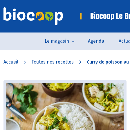
Biocoop Le G
Le magasin
Agenda
Actua
Accueil
Toutes nos recettes
Curry de poisson au l