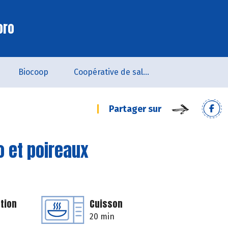
oro
Biocoop
Coopérative de salarié.es - SCOP
Partager sur
o et poireaux
tion
Cuisson
20 min