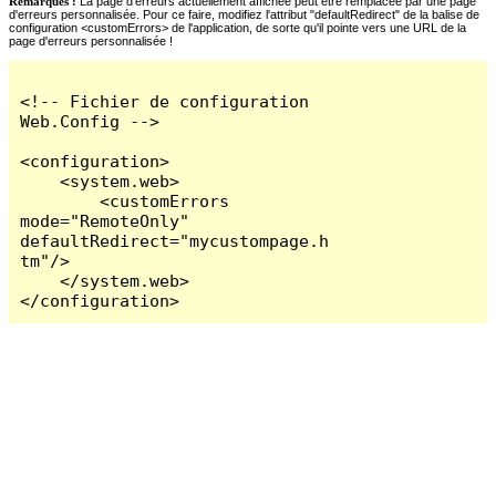
Remarques :
La page d'erreurs actuellement affichée peut être remplacée par une page
d'erreurs personnalisée. Pour ce faire, modifiez l'attribut "defaultRedirect" de la balise de
configuration <customErrors> de l'application, de sorte qu'il pointe vers une URL de la
page d'erreurs personnalisée !
<!-- Fichier de configuration 
Web.Config -->

<configuration>

    <system.web>

        <customErrors 
mode="RemoteOnly" 
defaultRedirect="mycustompage.h
tm"/>

    </system.web>

</configuration>