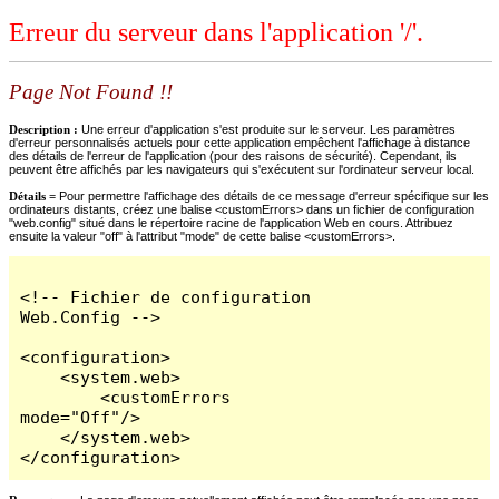
Erreur du serveur dans l'application '/'.
Page Not Found !!
Description :
Une erreur d'application s'est produite sur le serveur. Les paramètres
d'erreur personnalisés actuels pour cette application empêchent l'affichage à distance
des détails de l'erreur de l'application (pour des raisons de sécurité). Cependant, ils
peuvent être affichés par les navigateurs qui s'exécutent sur l'ordinateur serveur local.
Détails =
Pour permettre l'affichage des détails de ce message d'erreur spécifique sur les
ordinateurs distants, créez une balise <customErrors> dans un fichier de configuration
"web.config" situé dans le répertoire racine de l'application Web en cours. Attribuez
ensuite la valeur "off" à l'attribut "mode" de cette balise <customErrors>.
<!-- Fichier de configuration 
Web.Config -->

<configuration>

    <system.web>

        <customErrors 
mode="Off"/>

    </system.web>

</configuration>