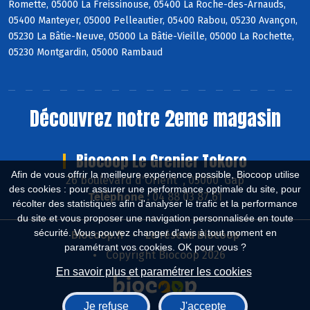
Romette, 05000 La Freissinouse, 05400 La Roche-des-Arnauds,
05400 Manteyer, 05000 Pelleautier, 05400 Rabou, 05230 Avançon,
05230 La Bâtie-Neuve, 05000 La Bâtie-Vieille, 05000 La Rochette,
05230 Montgardin, 05000 Rambaud
Découvrez notre 2eme magasin
Biocoop Le Grenier Tokoro
Afin de vous offrir la meilleure expérience possible, Biocoop utilise
26 boulevard d'Orient , 05000 Gap
des cookies : pour assurer une performance optimale du site, pour
Téléphone :
04 88 03 87 61
récolter des statistiques afin d'analyser le trafic et la performance
du site et vous proposer une navigation personnalisée en toute
sécurité. Vous pouvez changer d'avis à tout moment en
Biocoop.fr
Le réseau Biocoop
paramétrant vos cookies. OK pour vous ?
Copyright Biocoop 2026
En savoir plus et paramétrer les cookies
Je refuse
J'accepte