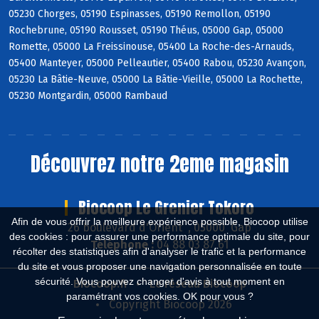
05230 Chorges, 05190 Espinasses, 05190 Remollon, 05190
Rochebrune, 05190 Rousset, 05190 Théus, 05000 Gap, 05000
Romette, 05000 La Freissinouse, 05400 La Roche-des-Arnauds,
05400 Manteyer, 05000 Pelleautier, 05400 Rabou, 05230 Avançon,
05230 La Bâtie-Neuve, 05000 La Bâtie-Vieille, 05000 La Rochette,
05230 Montgardin, 05000 Rambaud
Découvrez notre 2eme magasin
Biocoop Le Grenier Tokoro
Afin de vous offrir la meilleure expérience possible, Biocoop utilise
26 boulevard d'Orient , 05000 Gap
des cookies : pour assurer une performance optimale du site, pour
Téléphone :
04 88 03 87 61
récolter des statistiques afin d'analyser le trafic et la performance
du site et vous proposer une navigation personnalisée en toute
sécurité. Vous pouvez changer d'avis à tout moment en
Biocoop.fr
Le réseau Biocoop
paramétrant vos cookies. OK pour vous ?
Copyright Biocoop 2026