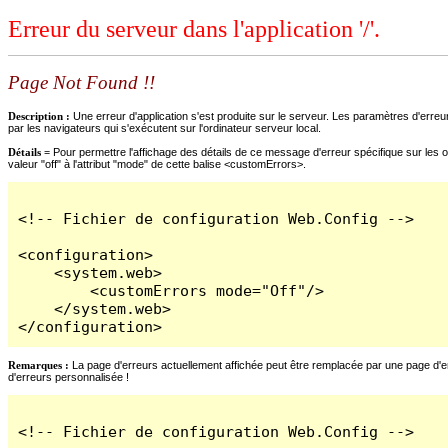
Erreur du serveur dans l'application '/'.
Page Not Found !!
Description :
Une erreur d'application s'est produite sur le serveur. Les paramètres d'erreur
par les navigateurs qui s'exécutent sur l'ordinateur serveur local.
Détails =
Pour permettre l'affichage des détails de ce message d'erreur spécifique sur les o
valeur "off" à l'attribut "mode" de cette balise <customErrors>.
<!-- Fichier de configuration Web.Config -->

<configuration>

    <system.web>

        <customErrors mode="Off"/>

    </system.web>

</configuration>
Remarques :
La page d'erreurs actuellement affichée peut être remplacée par une page d'erre
d'erreurs personnalisée !
<!-- Fichier de configuration Web.Config -->
