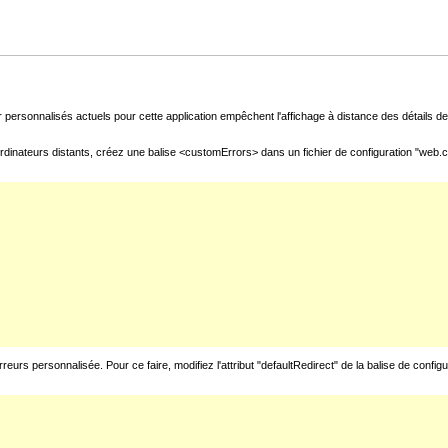
 personnalisés actuels pour cette application empêchent l'affichage à distance des détails de 
rdinateurs distants, créez une balise <customErrors> dans un fichier de configuration "web.con
urs personnalisée. Pour ce faire, modifiez l'attribut "defaultRedirect" de la balise de config