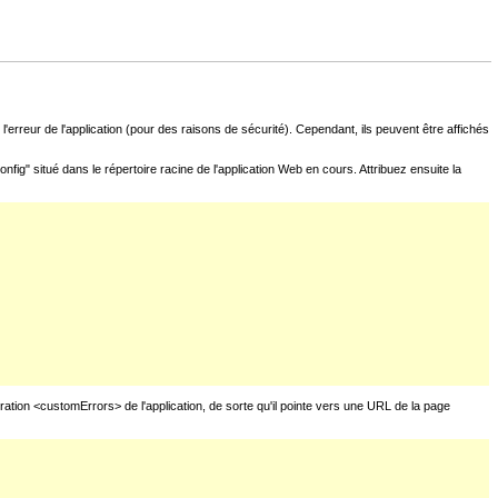
l'erreur de l'application (pour des raisons de sécurité). Cependant, ils peuvent être affichés
fig" situé dans le répertoire racine de l'application Web en cours. Attribuez ensuite la
uration <customErrors> de l'application, de sorte qu'il pointe vers une URL de la page