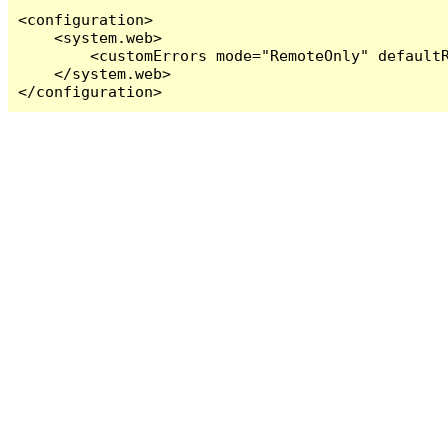
<configuration>

    <system.web>

        <customErrors mode="RemoteOnly" defaultR
    </system.web>

</configuration>