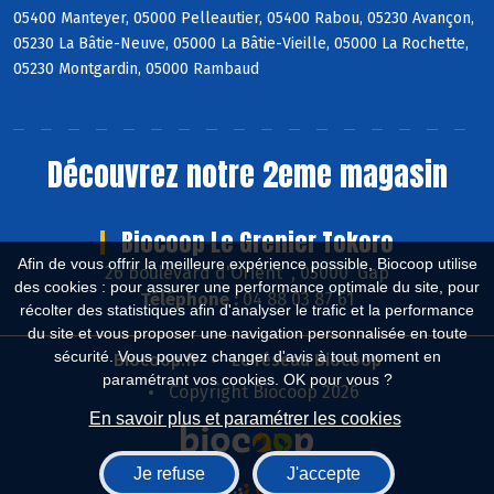
05400 Manteyer, 05000 Pelleautier, 05400 Rabou, 05230 Avançon,
05230 La Bâtie-Neuve, 05000 La Bâtie-Vieille, 05000 La Rochette,
05230 Montgardin, 05000 Rambaud
Découvrez notre 2eme magasin
Biocoop Le Grenier Tokoro
Afin de vous offrir la meilleure expérience possible, Biocoop utilise
26 boulevard d'Orient , 05000 Gap
des cookies : pour assurer une performance optimale du site, pour
Téléphone :
04 88 03 87 61
récolter des statistiques afin d'analyser le trafic et la performance
du site et vous proposer une navigation personnalisée en toute
sécurité. Vous pouvez changer d'avis à tout moment en
Biocoop.fr
Le réseau Biocoop
paramétrant vos cookies. OK pour vous ?
Copyright Biocoop 2026
En savoir plus et paramétrer les cookies
Je refuse
J'accepte
Réalisé par