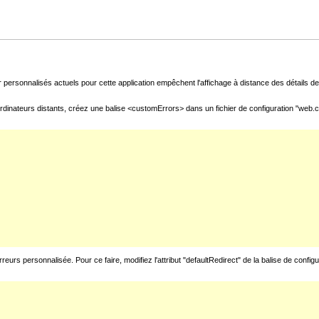
 personnalisés actuels pour cette application empêchent l'affichage à distance des détails de 
rdinateurs distants, créez une balise <customErrors> dans un fichier de configuration "web.con
urs personnalisée. Pour ce faire, modifiez l'attribut "defaultRedirect" de la balise de config