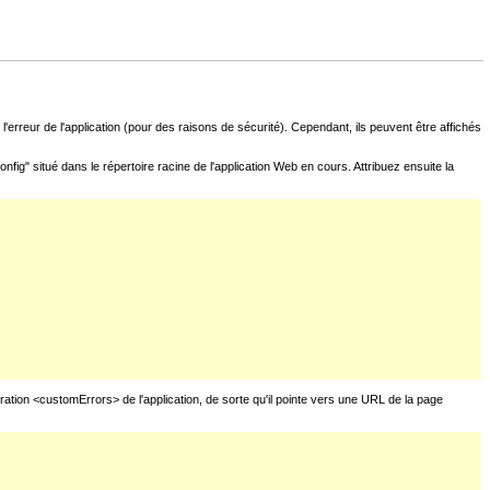
l'erreur de l'application (pour des raisons de sécurité). Cependant, ils peuvent être affichés
fig" situé dans le répertoire racine de l'application Web en cours. Attribuez ensuite la
uration <customErrors> de l'application, de sorte qu'il pointe vers une URL de la page