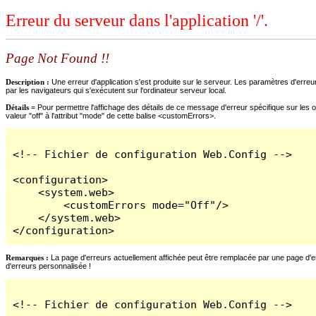
Erreur du serveur dans l'application '/'.
Page Not Found !!
Description :
Une erreur d'application s'est produite sur le serveur. Les paramètres d'erreur
par les navigateurs qui s'exécutent sur l'ordinateur serveur local.
Détails =
Pour permettre l'affichage des détails de ce message d'erreur spécifique sur les o
valeur "off" à l'attribut "mode" de cette balise <customErrors>.
<!-- Fichier de configuration Web.Config -->

<configuration>

    <system.web>

        <customErrors mode="Off"/>

    </system.web>

</configuration>
Remarques :
La page d'erreurs actuellement affichée peut être remplacée par une page d'erre
d'erreurs personnalisée !
<!-- Fichier de configuration Web.Config -->
