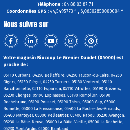
Téléphone :
04 88 03 87 71
Coordonnées GPS :
44,5495773 ° , 6,06502850000004 °
Nous suivre sur
Votre magasin Biocoop Le Grenier Daudet (05000) est
proche de :
05110 Curbans, 04250 Bellaffaire, 04250 Faucon-du-Caire, 04250
Gigors, 05130 Piégut, 04250 Turriers, 05130 Venterol, 05110
Barcillonnette, 05110 Esparron, 05110 Vitrolles, 05190 Bréziers,
05230 Chorges, 05190 Espinasses, 05190 Remollon, 05190
Rochebrune, 05190 Rousset, 05190 Théus, 05000 Gap, 05000
Romette, 05000 La Freissinouse, 05400 La Roche-des-Arnauds,
05400 Manteyer, 05000 Pelleautier, 05400 Rabou, 05230 Avançon,
05230 La Bâtie-Neuve, 05000 La Bâtie-Vieille, 05000 La Rochette,
05230 Montgardin, 05000 Rambaud